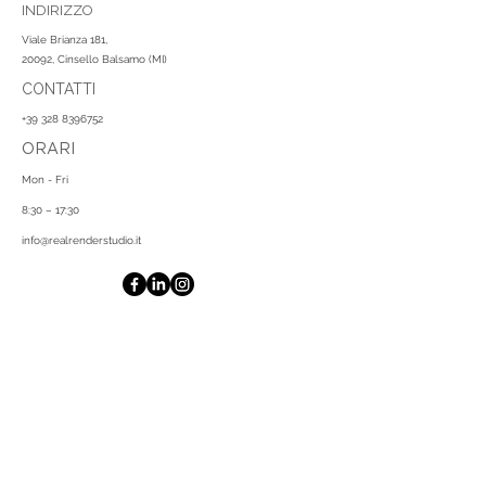
INDIRIZZO
Viale Brianza 181,
20092
, Cinsello Balsamo (MI)
CONTATTI
+39 328 8396752
ORARI
Mon - Fri
8:30 – 17:30
info@realrenderstudio.it