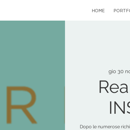
HOME
PORTF
gio 30 n
Rea
I
Dopo le numerose richie