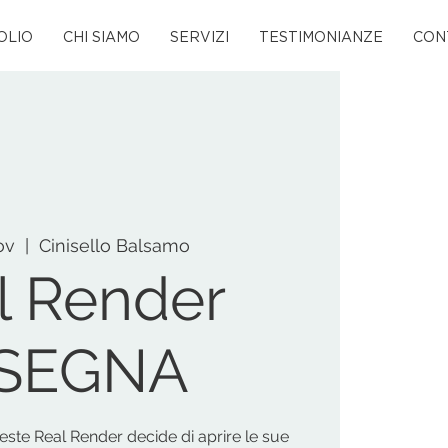
OLIO
CHI SIAMO
SERVIZI
TESTIMONIANZE
CON
ov
  |  
Cinisello Balsamo
l Render
NSEGNA
ste Real Render decide di aprire le sue